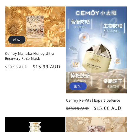
품절
Cemoy Manuka Honey Ultra
Recovery Face Mask
정
할
$15.99 AUD
$39.95 AUD
가
인
가
할인
Cemoy Re-Vital Expert Defence
정
할
$15.00 AUD
$39.95 AUD
가
인
가