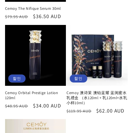
가
인
가
Cemoy The Nifique Serum 30ml
정
할
$36.50 AUD
$79.95 AUD
가
인
가
할인
할인
Cemoy Orbital Prestige Lotion
Cemoy 澳诗茉 澳铂蓝耀 蓝闺蜜水
120ml
乳禮盒 （水120ml + 乳120ml+水乳
小样10ml）
정
할
$34.00 AUD
$48.95 AUD
정
할
$62.00 AUD
$119.95 AUD
가
인
가
인
가
가