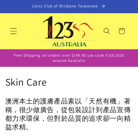
콘텐츠
Lions Club of Brisbane Taiwanese
로 건너
뛰기
카
트
Free Shipping on orders over $149.95 use code XJUL2026
around Australia
컬
Skin Care
렉
澳洲本土的護膚產品素以「天然有機」著
션
稱，很少做廣告，從包裝設計到產品宣傳
:
都力求環保，但對於品質的追求卻一向精
益求精。