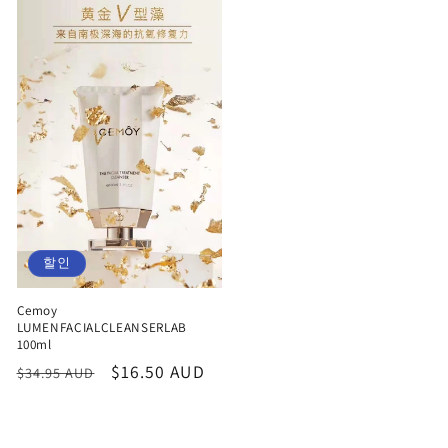
할인
Cemoy
LUMENFACIALCLEANSERLAB
100ml
정
할
$16.50 AUD
$34.95 AUD
가
인
가