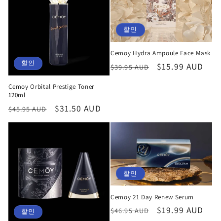
할인
Cemoy Hydra Ampoule Face Mask
할인
정
할
$15.99 AUD
$39.95 AUD
가
인
Cemoy Orbital Prestige Toner
가
120ml
정
할
$31.50 AUD
$45.95 AUD
가
인
가
할인
Cemoy 21 Day Renew Serum
정
할
$19.99 AUD
$46.95 AUD
할인