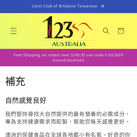
跳至內
Lions Club of Brisbane Taiwanese
容
購
物
車
Free Shipping on orders over $149.95 use code XJUL2026
around Australia
商
補充
品
自然感覺良好
系
我們堅持尋找大自然提供的最有營養的必需成分，
列
專為支持健康需求而配製，幫助您每天感覺更好。
:
澳洲的保健食品在全球各地都小有名氣，好奇的你